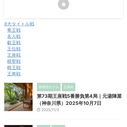
8大タイトル戦
竜王戦
名人戦
叡王戦
王位戦
王座戦
棋聖戦
棋王戦
王将戦
将棋宿ホテル
王座戦
第73期王座戦5番勝負第4局｜元湯陣屋
（神奈川県）2025年10月7日
2025/11/3