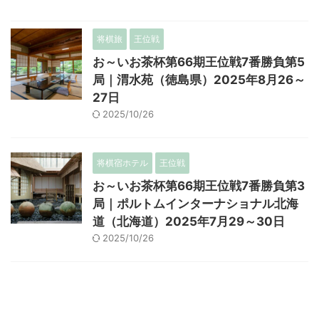
将棋旅
王位戦
お～いお茶杯第66期王位戦7番勝負第5
局｜渭水苑（徳島県）2025年8月26～
27日
2025/10/26
将棋宿ホテル
王位戦
お～いお茶杯第66期王位戦7番勝負第3
局｜ポルトムインターナショナル北海
道（北海道）2025年7月29～30日
2025/10/26