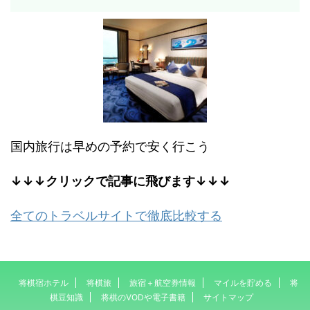
国内旅行は早めの予約で安く行こう
↓↓↓クリックで記事に飛びます↓↓↓
全てのトラベルサイトで徹底比較する
将棋宿ホテル
将棋旅
旅宿＋航空券情報
マイルを貯める
将
棋豆知識
将棋のVODや電子書籍
サイトマップ