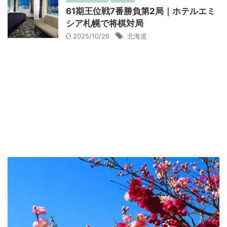
61期王位戦7番勝負第2局｜ホテルエミ
シア札幌で将棋対局
2025/10/26
北海道