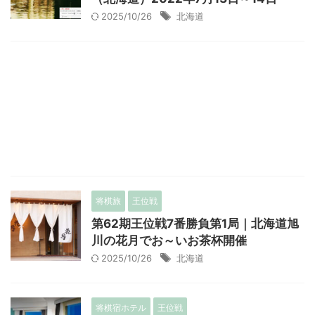
2025/10/26
北海道
将棋旅
王位戦
第62期王位戦7番勝負第1局｜北海道旭
川の花月でお～いお茶杯開催
2025/10/26
北海道
将棋宿ホテル
王位戦