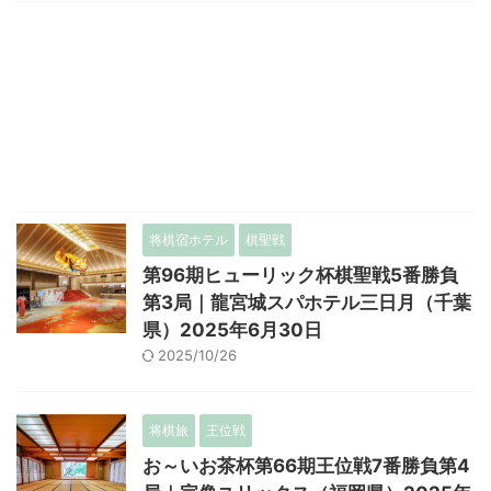
将棋宿ホテル
棋聖戦
第96期ヒューリック杯棋聖戦5番勝負
第3局｜龍宮城スパホテル三日月（千葉
県）2025年6月30日
2025/10/26
将棋旅
王位戦
お～いお茶杯第66期王位戦7番勝負第4