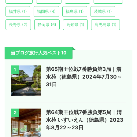
福井県
(1)
福岡県
(4)
福島県
(1)
茨城県
(1)
長野県
(2)
静岡県
(6)
高知県
(1)
鹿児島県
(1)
当ブログ旅行人気ベスト10
第65期王位戦7番勝負第3局｜渭
1
水苑（徳島県）2024年7月30～
31日
第64期王位戦7番勝負第5局｜渭
2
水苑 いすいえん（徳島県）2023
年8月22～23日