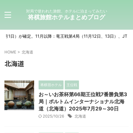
対局で使われた旅館、ホテルに泊まってみたい
将棋旅館ホテルまとめブログ
が確定。11月以降：竜王戦第4局（11月12日、13日）、JT杯決勝（11
HOME
>
北海道
北海道
将棋宿ホテル
王位戦
お～いお茶杯第66期王位戦7番勝負第3
局｜ポルトムインターナショナル北海
道（北海道）2025年7月29～30日
2025/10/26
北海道