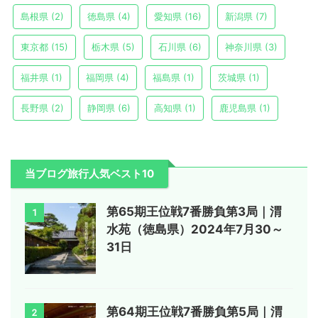
島根県
(2)
徳島県
(4)
愛知県
(16)
新潟県
(7)
東京都
(15)
栃木県
(5)
石川県
(6)
神奈川県
(3)
福井県
(1)
福岡県
(4)
福島県
(1)
茨城県
(1)
長野県
(2)
静岡県
(6)
高知県
(1)
鹿児島県
(1)
当ブログ旅行人気ベスト10
第65期王位戦7番勝負第3局｜渭
1
水苑（徳島県）2024年7月30～
31日
第64期王位戦7番勝負第5局｜渭
2