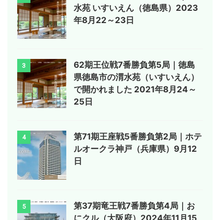
水苑 いすいえん（徳島県）2023
年8月22～23日
62期王位戦7番勝負第5局｜徳島
3
県徳島市の渭水苑（いすいえん）
で開かれました 2021年8月24～
25日
第71期王座戦5番勝負第2局｜ホテ
4
ルオークラ神戸（兵庫県）9月12
日
第37期竜王戦7番勝負第4局｜お
5
にクル（大阪府）2024年11月15