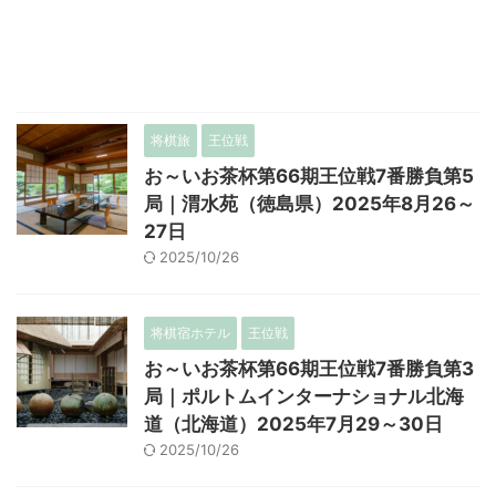
将棋旅
王位戦
お～いお茶杯第66期王位戦7番勝負第5
局｜渭水苑（徳島県）2025年8月26～
27日
2025/10/26
将棋宿ホテル
王位戦
お～いお茶杯第66期王位戦7番勝負第3
局｜ポルトムインターナショナル北海
道（北海道）2025年7月29～30日
2025/10/26