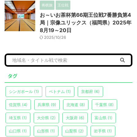
将棋旅
王位戦
お～いお茶杯第66期王位戦7番勝負第4
局｜宗像ユリックス（福岡県）2025年
8月19～20日
2025/10/26
タグ
シンガポール
(1)
ベトナム
(1)
京都府
(6)
佐賀県
(4)
兵庫県
(9)
北海道
(8)
千葉県
(8)
埼玉県
(1)
大分県
(2)
大阪府
(6)
富山県
(1)
山口県
(1)
山形県
(1)
山梨県
(2)
岩手県
(1)