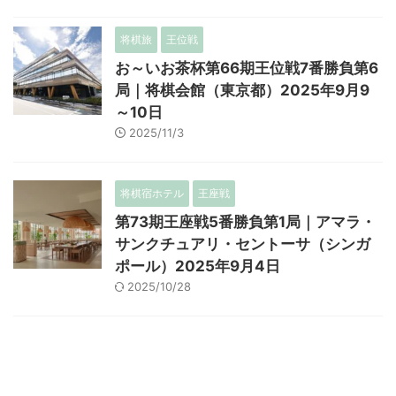
将棋旅
王位戦
お～いお茶杯第66期王位戦7番勝負第6
局｜将棋会館（東京都）2025年9月9
～10日
2025/11/3
将棋宿ホテル
王座戦
第73期王座戦5番勝負第1局｜アマラ・
サンクチュアリ・セントーサ（シンガ
ポール）2025年9月4日
2025/10/28