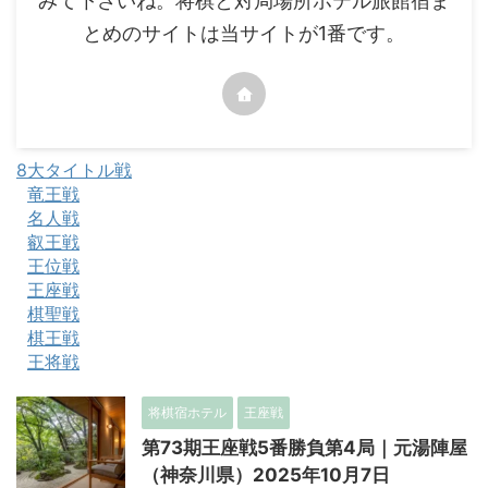
みて下さいね。将棋と対局場所ホテル旅館宿ま
とめのサイトは当サイトが1番です。
8大タイトル戦
竜王戦
名人戦
叡王戦
王位戦
王座戦
棋聖戦
棋王戦
王将戦
将棋宿ホテル
王座戦
第73期王座戦5番勝負第4局｜元湯陣屋
（神奈川県）2025年10月7日