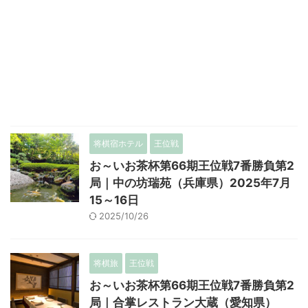
将棋宿ホテル
王位戦
お～いお茶杯第66期王位戦7番勝負第2
局｜中の坊瑞苑（兵庫県）2025年7月
15～16日
2025/10/26
将棋旅
王位戦
お～いお茶杯第66期王位戦7番勝負第2
局｜合掌レストラン大蔵（愛知県）