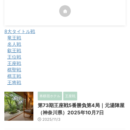
8大タイトル戦
竜王戦
名人戦
叡王戦
王位戦
王座戦
棋聖戦
棋王戦
王将戦
将棋宿ホテル
王座戦
第73期王座戦5番勝負第4局｜元湯陣屋
（神奈川県）2025年10月7日
2025/11/3