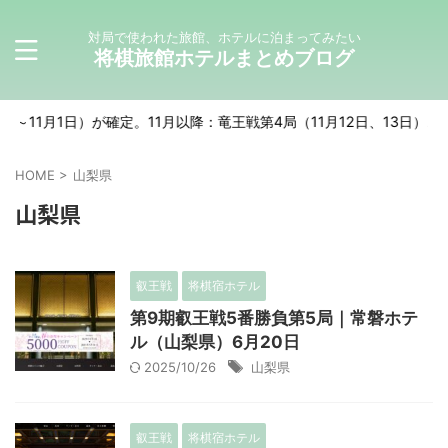
対局で使われた旅館、ホテルに泊まってみたい
将棋旅館ホテルまとめブログ
月1日）が確定。11月以降：竜王戦第4局（11月12日、13日）、JT杯決
HOME
>
山梨県
山梨県
叡王戦
将棋宿ホテル
第9期叡王戦5番勝負第5局｜常磐ホテ
ル（山梨県）6月20日
2025/10/26
山梨県
叡王戦
将棋宿ホテル