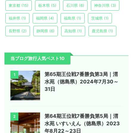
東京都
(15)
栃木県
(5)
石川県
(6)
神奈川県
(3)
福井県
(1)
福岡県
(4)
福島県
(1)
茨城県
(1)
長野県
(2)
静岡県
(6)
高知県
(1)
鹿児島県
(1)
当ブログ旅行人気ベスト10
第65期王位戦7番勝負第3局｜渭
1
水苑（徳島県）2024年7月30～
31日
第64期王位戦7番勝負第5局｜渭
2
水苑 いすいえん（徳島県）2023
年8月22～23日