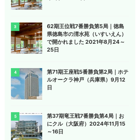
62期王位戦7番勝負第5局｜徳島
3
県徳島市の渭水苑（いすいえん）
で開かれました 2021年8月24～
25日
第71期王座戦5番勝負第2局｜ホテ
4
ルオークラ神戸（兵庫県）9月12
日
第37期竜王戦7番勝負第4局｜お
5
にクル（大阪府）2024年11月15
～16日