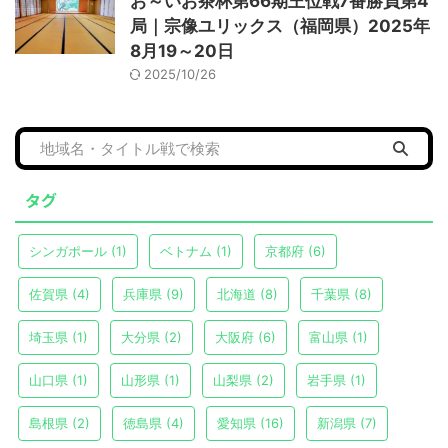
お～いお茶杯第66期王位戦7番勝負第4
局｜宗像ユリックス（福岡県）2025年
8月19～20日
2025/10/26
タグ
シンガポール
(1)
ベトナム
(1)
京都府
(6)
佐賀県
(4)
兵庫県
(9)
北海道
(8)
千葉県
(8)
埼玉県
(1)
大分県
(2)
大阪府
(6)
富山県
(1)
山口県
(1)
山形県
(1)
山梨県
(2)
岩手県
(1)
島根県
(2)
徳島県
(4)
愛知県
(16)
新潟県
(7)