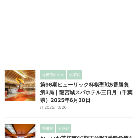
将棋宿ホテル
棋聖戦
第96期ヒューリック杯棋聖戦5番勝負
第3局｜龍宮城スパホテル三日月（千葉
県）2025年6月30日
2025/10/26
将棋旅
王位戦