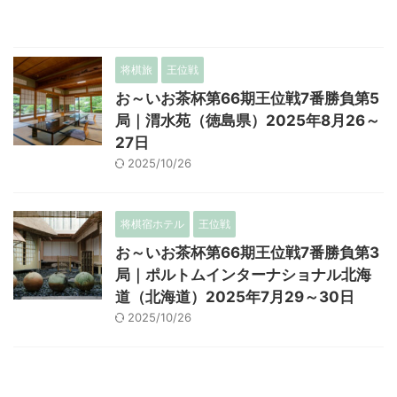
将棋旅
王位戦
お～いお茶杯第66期王位戦7番勝負第5
局｜渭水苑（徳島県）2025年8月26～
27日
2025/10/26
将棋宿ホテル
王位戦
お～いお茶杯第66期王位戦7番勝負第3
局｜ポルトムインターナショナル北海
道（北海道）2025年7月29～30日
2025/10/26