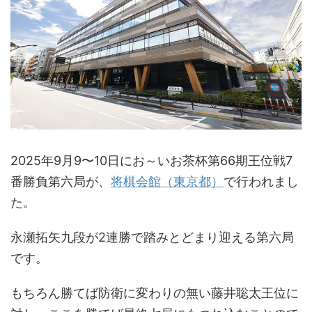
2025年9月9〜10日にお～いお茶杯第66期王位戦7
番勝負第六局が、
将棋会館（東京都）
で行われまし
た。
永瀬拓矢九段が2連勝で踏みとどまり迎える第六局
です。
もちろん勝てば防衛に変わりの無い藤井聡太王位に