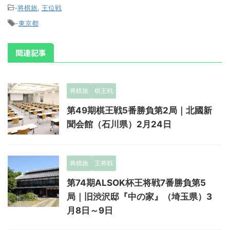
-
将棋旅
,
王位戦
-
東京都
関連記事
将棋旅
棋王戦
第49期棋王戦5番勝負第2局｜北國新
聞会館（石川県）2月24日
将棋旅
王将戦
第74期ALSOK杯王将戦7番勝負第5
局｜旧渋沢邸『中の家』（埼玉県）3
月8日～9日