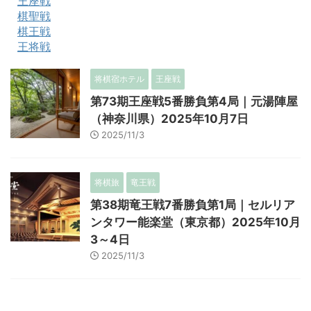
王座戦
棋聖戦
棋王戦
王将戦
将棋宿ホテル
王座戦
第73期王座戦5番勝負第4局｜元湯陣屋
（神奈川県）2025年10月7日
2025/11/3
将棋旅
竜王戦
第38期竜王戦7番勝負第1局｜セルリア
ンタワー能楽堂（東京都）2025年10月
3～4日
2025/11/3