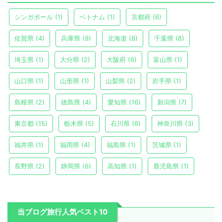
シンガポール
(1)
ベトナム
(1)
京都府
(6)
佐賀県
(4)
兵庫県
(9)
北海道
(8)
千葉県
(8)
埼玉県
(1)
大分県
(2)
大阪府
(6)
富山県
(1)
山口県
(1)
山形県
(1)
山梨県
(2)
岩手県
(1)
島根県
(2)
徳島県
(4)
愛知県
(16)
新潟県
(7)
東京都
(15)
栃木県
(5)
石川県
(6)
神奈川県
(3)
福井県
(1)
福岡県
(4)
福島県
(1)
茨城県
(1)
長野県
(2)
静岡県
(6)
高知県
(1)
鹿児島県
(1)
当ブログ旅行人気ベスト10