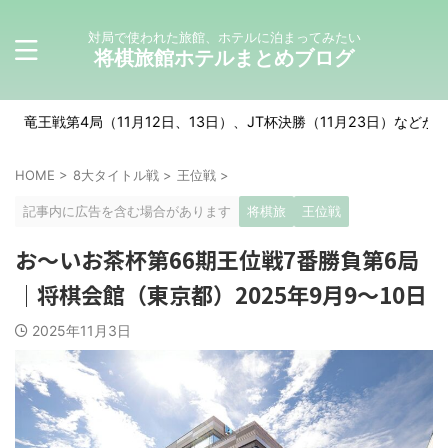
対局で使われた旅館、ホテルに泊まってみたい
将棋旅館ホテルまとめブログ
（11月12日、13日）、JT杯決勝（11月23日）などが予定されています
HOME
>
8大タイトル戦
>
王位戦
>
記事内に広告を含む場合があります
将棋旅
王位戦
お～いお茶杯第66期王位戦7番勝負第6局
｜将棋会館（東京都）2025年9月9～10日
2025年11月3日