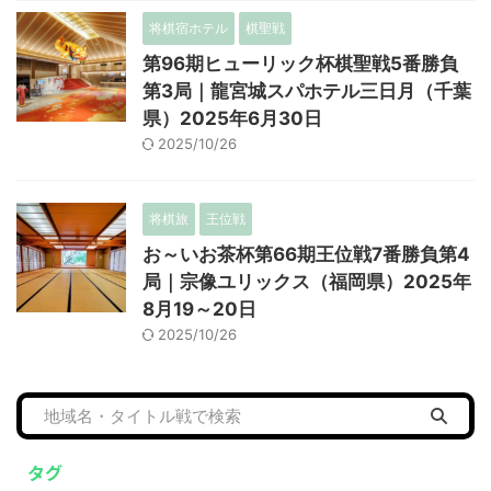
将棋宿ホテル
棋聖戦
第96期ヒューリック杯棋聖戦5番勝負
第3局｜龍宮城スパホテル三日月（千葉
県）2025年6月30日
2025/10/26
将棋旅
王位戦
お～いお茶杯第66期王位戦7番勝負第4
局｜宗像ユリックス（福岡県）2025年
8月19～20日
2025/10/26
タグ