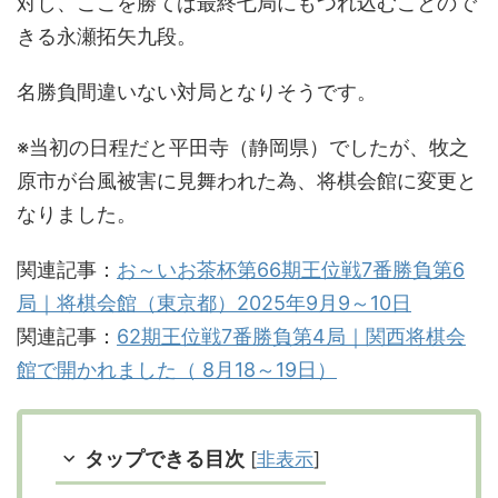
対し、ここを勝てば最終七局にもつれ込むことので
きる永瀬拓矢九段。
名勝負間違いない対局となりそうです。
※当初の日程だと平田寺（静岡県）でしたが、牧之
原市が台風被害に見舞われた為、将棋会館に変更と
なりました。
関連記事：
お～いお茶杯第66期王位戦7番勝負第6
局｜将棋会館（東京都）2025年9月9～10日
関連記事：
62期王位戦7番勝負第4局｜関西将棋会
館で開かれました（ 8月18～19日）
タップできる目次
[
非表示
]