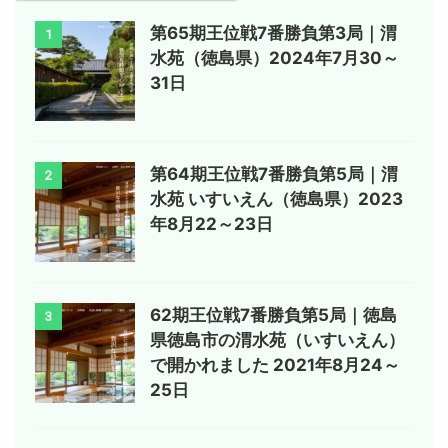
第65期王位戦7番勝負第3局｜渭
1
水苑（徳島県）2024年7月30～
31日
第64期王位戦7番勝負第5局｜渭
2
水苑 いすいえん（徳島県）2023
年8月22～23日
62期王位戦7番勝負第5局｜徳島
3
県徳島市の渭水苑（いすいえん）
で開かれました 2021年8月24～
25日