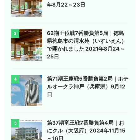
年8月22～23日
62期王位戦7番勝負第5局｜徳島
3
県徳島市の渭水苑（いすいえん）
で開かれました 2021年8月24～
25日
第71期王座戦5番勝負第2局｜ホテ
4
ルオークラ神戸（兵庫県）9月12
日
第37期竜王戦7番勝負第4局｜お
5
にクル（大阪府）2024年11月15
～16日