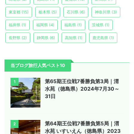
東京都
(15)
栃木県
(5)
石川県
(6)
神奈川県
(3)
福井県
(1)
福岡県
(4)
福島県
(1)
茨城県
(1)
長野県
(2)
静岡県
(6)
高知県
(1)
鹿児島県
(1)
当ブログ旅行人気ベスト10
第65期王位戦7番勝負第3局｜渭
1
水苑（徳島県）2024年7月30～
31日
第64期王位戦7番勝負第5局｜渭
2
水苑 いすいえん（徳島県）2023