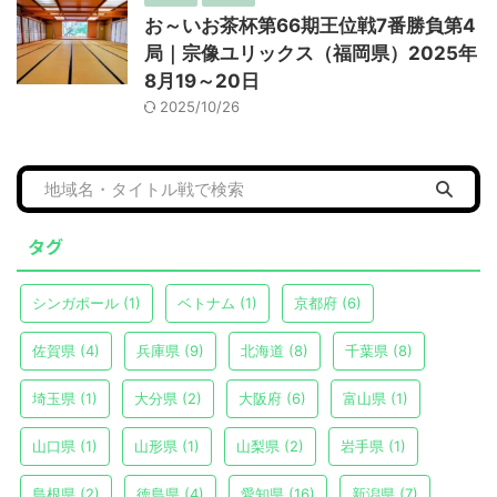
お～いお茶杯第66期王位戦7番勝負第4
局｜宗像ユリックス（福岡県）2025年
8月19～20日
2025/10/26
タグ
シンガポール
(1)
ベトナム
(1)
京都府
(6)
佐賀県
(4)
兵庫県
(9)
北海道
(8)
千葉県
(8)
埼玉県
(1)
大分県
(2)
大阪府
(6)
富山県
(1)
山口県
(1)
山形県
(1)
山梨県
(2)
岩手県
(1)
島根県
(2)
徳島県
(4)
愛知県
(16)
新潟県
(7)