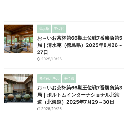
将棋旅
王位戦
お～いお茶杯第66期王位戦7番勝負第5
局｜渭水苑（徳島県）2025年8月26～
27日
2025/10/26
将棋宿ホテル
王位戦
お～いお茶杯第66期王位戦7番勝負第3
局｜ポルトムインターナショナル北海
道（北海道）2025年7月29～30日
2025/10/26