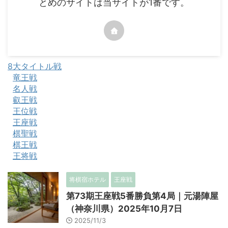
とめのサイトは当サイトが1番です。
8大タイトル戦
竜王戦
名人戦
叡王戦
王位戦
王座戦
棋聖戦
棋王戦
王将戦
将棋宿ホテル
王座戦
第73期王座戦5番勝負第4局｜元湯陣屋
（神奈川県）2025年10月7日
2025/11/3