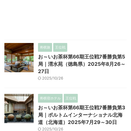
将棋旅
王位戦
お～いお茶杯第66期王位戦7番勝負第5
局｜渭水苑（徳島県）2025年8月26～
27日
2025/10/26
将棋宿ホテル
王位戦
お～いお茶杯第66期王位戦7番勝負第3
局｜ポルトムインターナショナル北海
道（北海道）2025年7月29～30日
2025/10/26