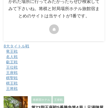
かれた場所に行ってみたかったらぜひ検索して
みて下さいね。将棋と対局場所ホテル旅館宿ま
とめのサイトは当サイトが1番です。
8大タイトル戦
竜王戦
名人戦
叡王戦
王位戦
王座戦
棋聖戦
棋王戦
王将戦
将棋宿ホテル
王座戦
第73期王座戦5番勝負第4局｜元湯陣屋