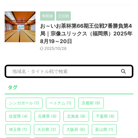
将棋旅
王位戦
お～いお茶杯第66期王位戦7番勝負第4
局｜宗像ユリックス（福岡県）2025年
8月19～20日
2025/10/26
タグ
シンガポール
(1)
ベトナム
(1)
京都府
(6)
佐賀県
(4)
兵庫県
(9)
北海道
(8)
千葉県
(8)
埼玉県
(1)
大分県
(2)
大阪府
(6)
富山県
(1)