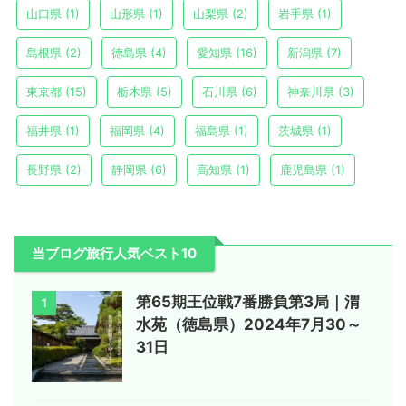
山口県
(1)
山形県
(1)
山梨県
(2)
岩手県
(1)
島根県
(2)
徳島県
(4)
愛知県
(16)
新潟県
(7)
東京都
(15)
栃木県
(5)
石川県
(6)
神奈川県
(3)
福井県
(1)
福岡県
(4)
福島県
(1)
茨城県
(1)
長野県
(2)
静岡県
(6)
高知県
(1)
鹿児島県
(1)
当ブログ旅行人気ベスト10
第65期王位戦7番勝負第3局｜渭
1
水苑（徳島県）2024年7月30～
31日