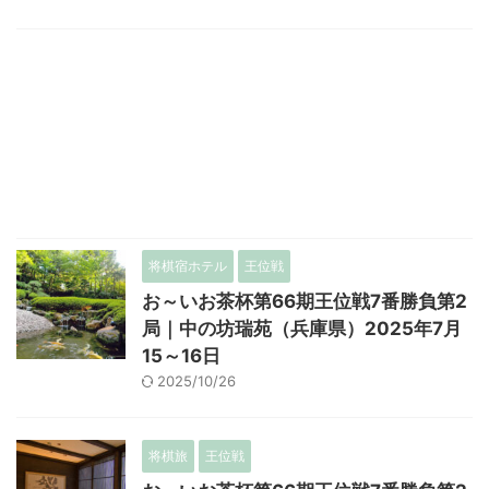
将棋宿ホテル
王位戦
お～いお茶杯第66期王位戦7番勝負第2
局｜中の坊瑞苑（兵庫県）2025年7月
15～16日
2025/10/26
将棋旅
王位戦