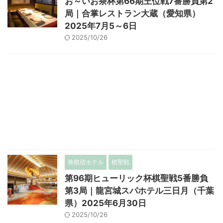
お～いお茶杯第66期王位戦7番勝負第2
局｜合掌レストラン大蔵（愛知県）
2025年7月5～6日
2025/10/26
将棋宿ホテル
棋聖戦
第96期ヒューリック杯棋聖戦5番勝負
第3局｜龍宮城スパホテル三日月（千葉
県）2025年6月30日
2025/10/26