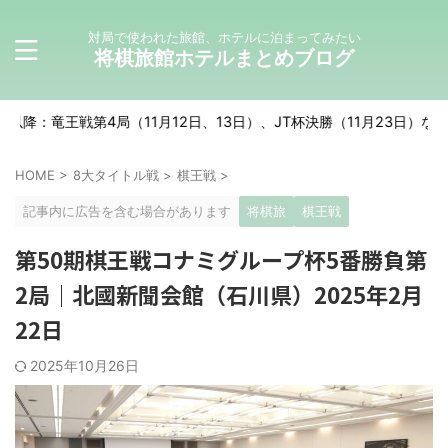
対局で使われた旅館、ホテルに泊まってみたい
将棋旅館ホテルまとめブログ
局（11月12日、13日）、JT杯決勝（11月23日）などが予定されていま
HOME
>
8大タイトル戦
>
棋王戦
>
記事内に広告を含む場合があります
将棋旅
棋王戦
第50期棋王戦コナミグループ杯5番勝負第
2局｜北國新聞会館（石川県）2025年2月
22日
2025年10月26日