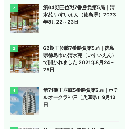
第64期王位戦7番勝負第5局｜渭
2
水苑 いすいえん（徳島県）2023
年8月22～23日
62期王位戦7番勝負第5局｜徳島
3
県徳島市の渭水苑（いすいえん）
で開かれました 2021年8月24～
25日
第71期王座戦5番勝負第2局｜ホテ
4
ルオークラ神戸（兵庫県）9月12
日